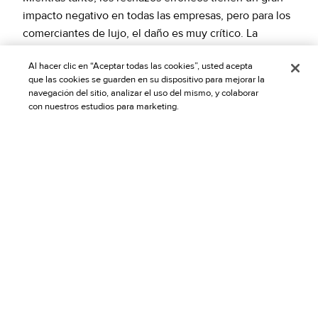
impacto negativo en todas las empresas, pero para los
comerciantes de lujo, el daño es muy crítico. La
clientela promedio de la moda de lujo tiene un alto
Al hacer clic en “Aceptar todas las cookies”, usted acepta
valor a largo plazo para los minoristas que logran
que las cookies se guarden en su dispositivo para mejorar la
captar su atención y lealtad. Sin embargo, en línea con
navegación del sitio, analizar el uso del mismo, y colaborar
sus patrones de consumo, esta clientela espera
con nuestros estudios para marketing.
experiencias de pago personalizadas y sin
complicaciones. Para los comerciantes, esto requiere
equilibrar la automatización con la supervisión humana
en la toma de decisiones rápida.
La tecnología dinámica de Riskified examina patrones
a escala de red. Al utilizar el aprendizaje automático
para medir cuál es la ruta de pago correcta para el
nivel de riesgo de cada pedido —ya sea dirigiéndolos
directamente a la autorización, declarándolos como
fraudulentos, o implementando juiciosamente
verificaciones adicionales donde sea absolutamente