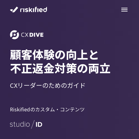
リソースセンター
目次
顧客体験の向上と
はじめに
不正返金対策の両立
不正返金の見えないコスト
顧客体験を犠牲にすることなく不正を防ぐ
CXリーダーのためのガイド
テクノロジーへの期待と現実を見極める
Riskifiedのカスタム・コンテンツ
まとめ
JA