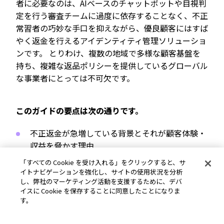
者に必要なのは、AIベースのチャットボットや目視判
定を行う審査チームに過度に依存することなく、不正
常習者の巧妙な手口を抑えながら、優良顧客にはすば
やく返金を行えるアイデンティティ管理ソリューショ
ンです。 とりわけ、複数の地域で多様な顧客基盤を
持ち、複雑な返品ポリシーを提供しているグローバル
な事業者にとっては不可欠です。
このガイドの要点は次の通りです。
不正返金が急増している背景とそれが顧客体験・
収益を脅かす理由
「すべての Cookie を受け入れる」をクリックすると、サ
自動化とIDベースの分析が従来型のシステムより
イトナビゲーションを強化し、サイトの使用状況を分析
優れた成果を生み出す理由
し、弊社のマーケティング活動を支援するために、デバ
イスに Cookie を保存することに同意したことになりま
す。
不正を阻止しながら優良顧客の返金を迅速化し、
動的なポリシー運用を実現する方法