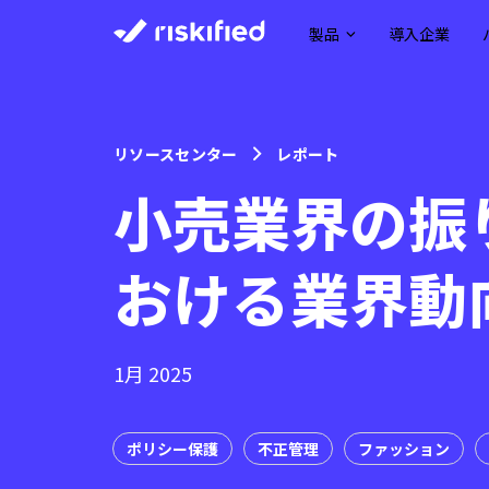
製品
導入企業
リソースセンター
レポート
小売業界の振
おける業界動
1月 2025
ポリシー保護
不正管理
ファッション