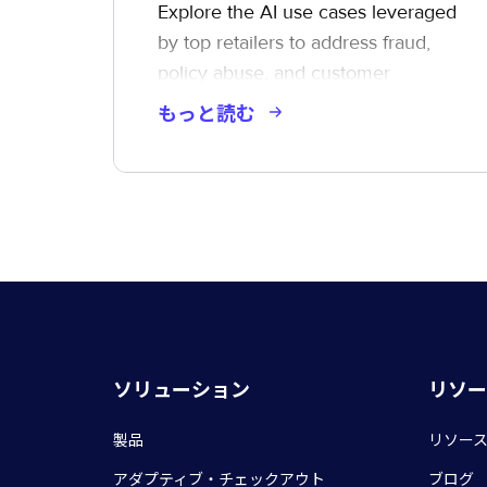
Explore the AI use cases leveraged
by top retailers to address fraud,
policy abuse, and customer
experience challenges.
もっと読む
ソリューション
リソー
製品
リソー
アダプティブ・チェックアウト
ブログ