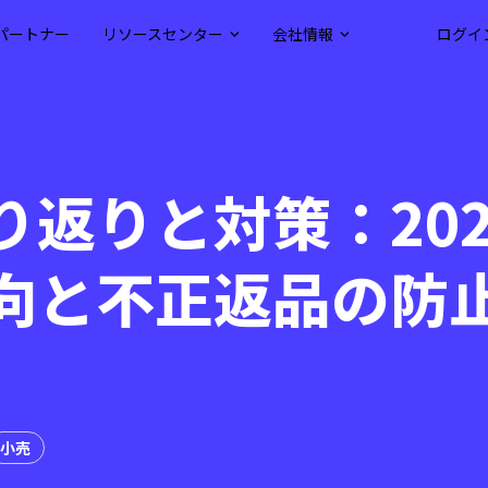
パートナー
リソースセンター
会社情報
ログイ
り返りと対策：202
向と不正返品の防
小売