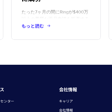
たった7ヶ月の間にRingが$400万
以上の悪質な返品申請を拒否する
もっと読む
ことができた理由をご紹介しま
す。
ス
会社情報
スセンター
キャリア
会社情報