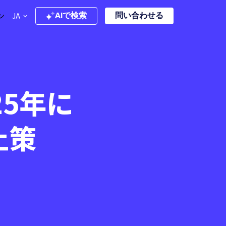
ン
JA
AIで検索
問い合わせる
5年に
止策