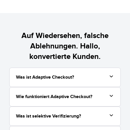
Auf Wiedersehen, falsche
Ablehnungen. Hallo,
konvertierte Kunden.
Was ist Adaptive Checkout?
70%
ROI
Wie funktioniert Adaptive Checkout?
Rückgang der Rückbuchungen
„Der Betrug, der eintritt, wird durch die
Haftungsverlagerung gedeckt.“
Was ist selektive Verifizierung?