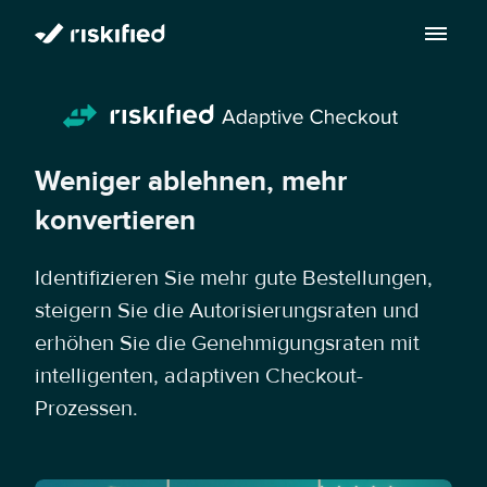
Mit KI suchen
Plattform
Weniger ablehnen, mehr
Kunden
Plattform
konvertieren
Partners
Adaptive Checkout
Identifizieren Sie mehr gute Bestellungen,
Ressourcenzentrum
steigern Sie die Autorisierungsraten und
Chargeback Guarantee
Über uns
Ressourcenzentrum
erhöhen Sie die Genehmigungsraten mit
Dispute Resolve
intelligenten, adaptiven Checkout-
Impressum
Blog
Prozessen.
DE
Account Secure
Investors
Sprechen Sie mit uns