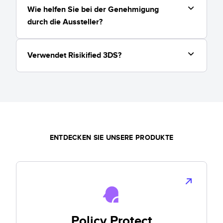
Wie helfen Sie bei der Genehmigung
durch die Aussteller?
Finish Line-Fallstudie lesen
Schauen Sie sich das
Verwendet Risikified 3DS?
Testimonial von Booking.com an
WIR GENIESSEN DAS VERTRAUEN VON
WIR GENIESSEN DAS VERTRAUEN VON
ENTDECKEN SIE UNSERE PRODUKTE
Policy Protect