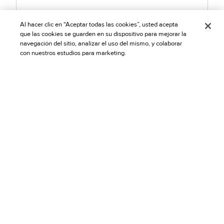
Al hacer clic en “Aceptar todas las cookies”, usted acepta
Leer más
que las cookies se guarden en su dispositivo para mejorar la
navegación del sitio, analizar el uso del mismo, y colaborar
con nuestros estudios para marketing.
ESTUDIO DE CASO
Wayfair | Navigating New Fraud
Challenges
Learn how Wayfair & Riskified streamlined fraud
prevention amidst rapid growth