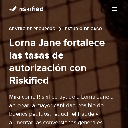
Buscar con IA
CENTRO DE RECURSOS
ESTUDIO DE CASO
Plataforma
Lorna Jane fortalece
Cliente
Plataforma
las tasas de
Partners
autorización con
Adaptive Checkout
Centro de Recursos
Riskified
Chargeback guarantee
Acerca de
Centro de Recursos
Mira cómo Riskified ayudó a Lorna Jane a
Dispute Resolve
Acerca de
aprobar la mayor cantidad posible de
Blog
ES
buenos pedidos, reducir el fraude y
Account Secure
Inversionistas
aumentar las conversiones generales
Hablemos