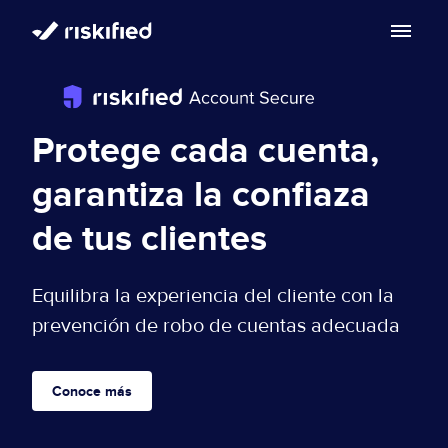
Buscar con IA
Plataforma
Protege cada cuenta,
Cliente
Plataforma
garantiza la confiaza
Partners
de tus clientes
Adaptive Checkout
Centro de Recursos
Chargeback guarantee
Equilibra la experiencia del cliente con la
Acerca de
Centro de Recursos
prevención de robo de cuentas adecuada
Dispute Resolve
Acerca de
Blog
Conoce más
ES
Account Secure
Inversionistas
Solicita una demo