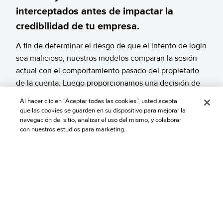
interceptados antes de impactar la
credibilidad de tu empresa.
A fin de determinar el riesgo de que el intento de login
sea malicioso, nuestros modelos comparan la sesión
actual con el comportamiento pasado del propietario
de la cuenta. Luego proporcionamos una decisión de
autorizar, notificar o verificar.
Al hacer clic en “Aceptar todas las cookies”, usted acepta
que las cookies se guarden en su dispositivo para mejorar la
navegación del sitio, analizar el uso del mismo, y colaborar
Precisión poderosa por nuestra
con nuestros estudios para marketing.
experiencia en el momento del pago de la
compra
Nuestra solución insignia de garantía de contracargo
proporciona a nuestros modelos de Account Secure el
historial de transacciones de un usuario, tanto en tu
tienda como en toda nuestra red de clientes.