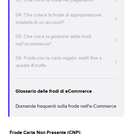
03. Che cos’è la frode nei pagamenti?
Policy Protect
Parliamo
Events
04. Che cosa è la frode di appropriazione
indebita di un account?
Stampa
05. Che cos’è la gestione delle frodi
nell’ecommerce?
06. Frode con le carte regalo: metti fine a
queste 8 truffe
Glossario delle frodi di eCommerce
Domande frequenti sulla frode nell'e-Commerce
Frode Carta Non Presente (CNP):