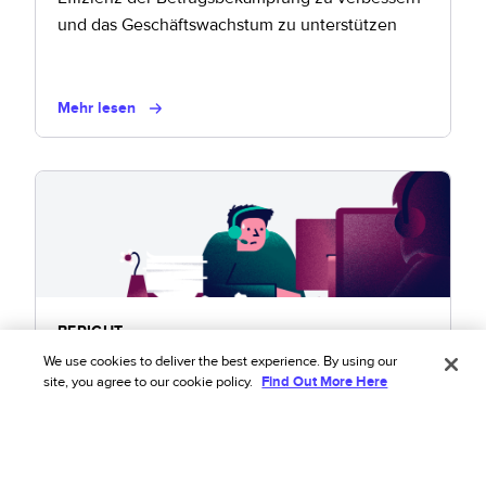
und das Geschäftswachstum zu unterstützen
Mehr lesen
BERICHT
We use cookies to deliver the best experience. By using our
Rücksendungen, Erstattungen und
site, you agree to our cookie policy.
Find Out More Here
Umtausch: Wie Sie verhindern, dass
gute Kunden den Preis für den
Missbrauch von Richtlinien zahlen