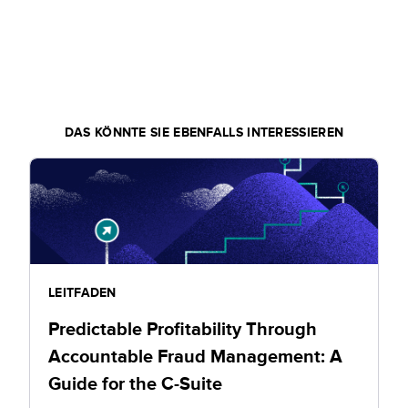
wie Sie Ihre Betrugskosten zu einem vollständig
vorhersehbaren Posten machen können.
Margen, Umsatz und Konversionen optimieren:
Erfahren Sie, welche Strategien Betrug blockieren
und gleichzeitig die Konversionen von guten
DAS KÖNNTE SIE EBENFALLS INTERESSIEREN
Kunden erhöhen.
LEITFADEN
Predictable Profitability Through
Accountable Fraud Management: A
Guide for the C-Suite