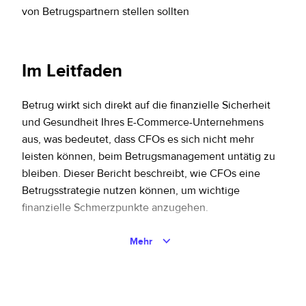
von Betrugspartnern stellen sollten
Im Leitfaden
Betrug wirkt sich direkt auf die finanzielle Sicherheit
und Gesundheit Ihres E-Commerce-Unternehmens
aus, was bedeutet, dass CFOs es sich nicht mehr
leisten können, beim Betrugsmanagement untätig zu
bleiben. Dieser Bericht beschreibt, wie CFOs eine
Betrugsstrategie nutzen können, um wichtige
finanzielle Schmerzpunkte anzugehen.
Risiken mindern:
Erfahren Sie, wie die
Mehr
Zusammenarbeit mit einem verantwortungsvollen
Partner viele betrugsbezogene Risiken eliminiert.
Kostenvorhersehbarkeit schaffen:
Entdecken Sie,