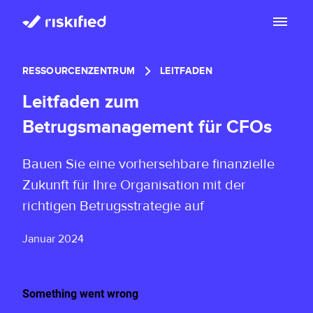
Mit KI suchen
RESSOURCENZENTRUM
LEITFADEN
Plattform
Leitfaden zum
Kunden
Betrugsmanagement für CFOs
Plattform
Partners
Bauen Sie eine vorhersehbare finanzielle
Adaptive Checkout
Zukunft für Ihre Organisation mit der
Ressourcenzentrum
Chargeback Guarantee
richtigen Betrugsstrategie auf
Über uns
Ressourcenzentrum
Januar 2024
Dispute Resolve
Impressum
Blog
DE
Account Secure
Investors
Lassen Sie uns reden