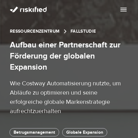
Mit KI suchen
RESSOURCENZENTRUM
FALLSTUDIE
Plattform
Aufbau einer Partnerschaft zur
Kunden
Förderung der globalen
Plattform
Expansion
Partners
Adaptive Checkout
Ressourcenzentrum
Wie Costway Automatisierung nutzte, um
Chargeback Guarantee
Abläufe zu optimieren und seine
Über uns
Ressourcenzentrum
erfolgreiche globale Markenstrategie
Dispute Resolve
Impressum
aufrechtzuerhalten
Blog
DE
Account Secure
Investors
Betrugsmanagement
Globale Expansion
Lassen Sie uns reden