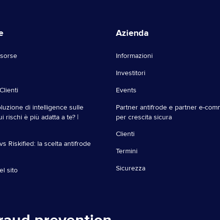
e
Azienda
isorse
Informazioni
Investitori
Clienti
Events
luzione di intelligence sulle
Partner antifrode e partner e-co
ui rischi è più adatta a te? |
per crescita sicura
Clienti
vs Riskified: la scelta antifrode
Termini
Sicurezza
l sito