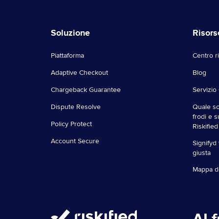
Soluzione
Risors
Piattaforma
Centro r
Adaptive Checkout
Blog
Chargeback Guarantee
Servizio 
Dispute Resolve
Quale so
frodi e s
Policy Protect
Riskified
Account Secure
Signifyd 
giusta
Mappa de