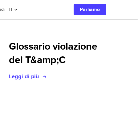
Cerca con IA
Parliamo
edi
IT
Glossario violazione
dei T&amp;C
Leggi di più