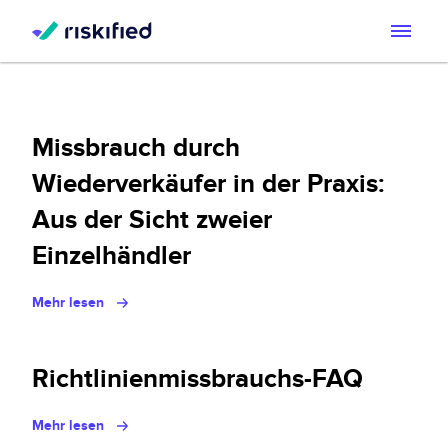
Mit KI suchen
Plattform
Missbrauch durch
Kunden
Wiederverkäufer in der Praxis:
Plattform
Aus der Sicht zweier
Partners
Adaptive Checkout
Einzelhändler
Ressourcenzentrum
Chargeback Guarantee
Mehr lesen
Über uns
Ressourcenzentrum
Dispute Resolve
Impressum
Blog
Richtlinienmissbrauchs-FAQ
DE
Account Secure
Investors
Mehr lesen
Lassen Sie uns reden