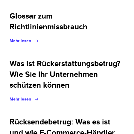
Policy Protect
Veranstaltungen für E-Commerce Sicherheit |
Riskified Webinare & Events
Glossar zum
Richtlinienmissbrauch
Presse
Mehr lesen
Was ist Rückerstattungsbetrug?
Wie Sie Ihr Unternehmen
schützen können
Mehr lesen
Rücksendebetrug: Was es ist
und wie E-Commerce-Händler