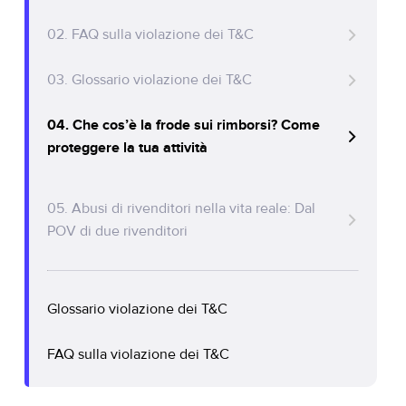
Policy Protect
Parliamo
02. FAQ sulla violazione dei T&C
Events
03. Glossario violazione dei T&C
Stampa
04. Che cos’è la frode sui rimborsi? Come
proteggere la tua attività
The most common refund fraud tactics
05. Abusi di rivenditori nella vita reale: Dal
Un danno per i commercianti di eCommerce
POV di due rivenditori
Prevenzione delle frodi sui rimborsi in azione
Vale la pena essere vigili
Glossario violazione dei T&C
FAQ sulla violazione dei T&C