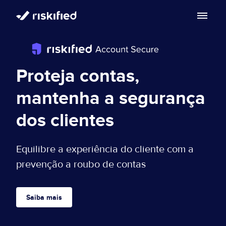
Buscar com IA
Plataforma
Proteja contas,
Clientes
Plataforma
mantenha a segurança
Partners
dos clientes
Adaptive Checkout
Centro de recursos
Garantia de chargeback
Equilibre a experiência do cliente com a
Sobre
Centro de recursos
prevenção a roubo de contas
Resolução de Disputas
Sobre
Blog
Saiba mais
PT-BR
Account Secure
Investidores
Solicita uma demonstração