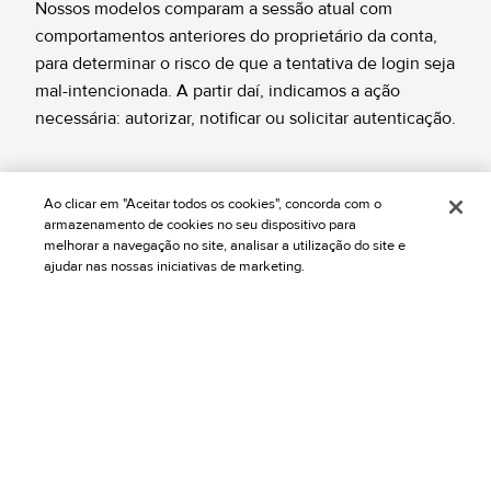
Nossos modelos comparam a sessão atual com
comportamentos anteriores do proprietário da conta,
para determinar o risco de que a tentativa de login seja
mal-intencionada. A partir daí, indicamos a ação
necessária: autorizar, notificar ou solicitar autenticação.
Precisão definida por nossa experiência
Ao clicar em "Aceitar todos os cookies", concorda com o
no checkout
armazenamento de cookies no seu dispositivo para
melhorar a navegação no site, analisar a utilização do site e
Nossa principal solução, Chargeback Guarantee,
ajudar nas nossas iniciativas de marketing.
alimenta os modelos do Account Secure com o
histórico de transações do usuário — tanto na sua loja
quanto em toda a nossa rede global de marcas.
Implemente e sinta a tranquilidade da
automação total