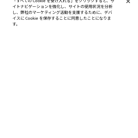
「すべての Cookie を受け入れる」をクリックすると、サ
Riskified
イトナビゲーションを強化し、サイトの使用状況を分析
し、弊社のマーケティング活動を支援するために、デバ
See how Riskified helps Akomeya minimize
イスに Cookie を保存することに同意したことになりま
chargeback rates and boost order approval rates
す。
もっと読む
レポート
Chargeback challenges and what
you can do about them: Global