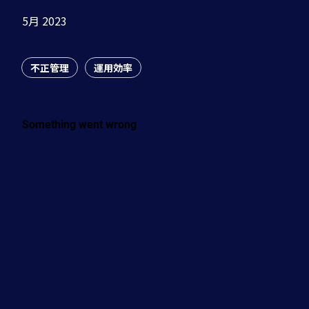
Riskifiedについて
リソースセンター
5月 2023
反証管理
キャリア
ブログ
JA
アカウント保護
不正管理
運用効率
会社情報
問い合わせる
ポリシー保護
株主・投資家
広報