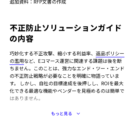
追加資料：RFP文書の作成
不正防止ソリューションガイド
の内容
巧妙化する不正攻撃、縮小する利益率、
返品ポリシー
の濫用
など、Eコマース運営に関連する課題は後を断
ちません。このことは、強力なエンド・ツー・エンド
の不正防止戦略が必要なことを明確に物語っていま
す。 しかし、自社の目標達成を後押しし、ROIを最大
化できる最適な機能やベンダーを見極めるのは簡単で
はありません。
この不正防止ソリューション ガイドには、Eコマース
もっと見る
担当者が現在の戦略やソリューションを見直すための
包括的なリソースが含まれています。 ガイドで
不正
防止
のためのさまざまなアプローチを確認し、自社