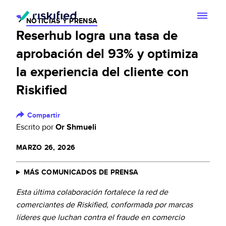
NOTICIAS Y PRENSA
Reserhub logra una tasa de
Buscar con IA
aprobación del 93% y optimiza
Plataforma
la experiencia del cliente con
Riskified
Cliente
Plataforma
Partners
Compartir
Adaptive Checkout
Escrito por
Or Shmueli
Centro de Recursos
Chargeback guarantee
MARZO 26, 2026
Acerca de
Centro de Recursos
Dispute Resolve
MÁS COMUNICADOS DE PRENSA
Acerca de
Blog
Esta última colaboración fortalece la red de
ES
Account Secure
comerciantes de Riskified, conformada por marcas
Inversionistas
líderes que luchan contra el fraude en comercio
Hablemos