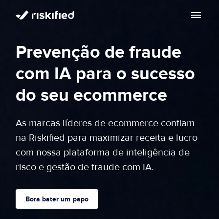
Buscar com IA
Prevenção de fraude
Plataforma
com IA para o sucesso
Clientes
Plataforma
do seu ecommerce
Partners
Adaptive Checkout
As marcas líderes de ecommerce confiam
Centro de recursos
na Riskified para maximizar receita e lucro
Garantia de chargeback
Sobre
com nossa plataforma de inteligência de
Centro de recursos
risco e gestão de fraude com IA.
Resolução de Disputas
Sobre
Blog
PT-BR
Account Secure
Bora bater um papo
Investidores
Vamos conversar