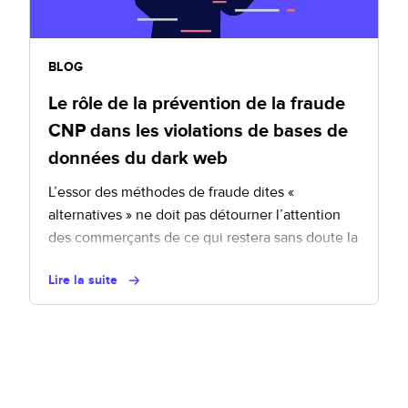
BLOG
Le rôle de la prévention de la fraude
CNP dans les violations de bases de
données du dark web
L’essor des méthodes de fraude dites «
alternatives » ne doit pas détourner l’attention
des commerçants de ce qui restera sans doute la
principale menace du e-commerce pour les
Lire la suite
années à venir : le vol des données de cartes
bancaires et ses conséquences, notamment la
fraude CNP.