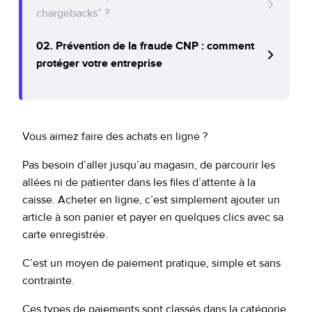
Policy Protect
Événements
chargebacks” ?
02. Prévention de la fraude CNP : comment
Presse
protéger votre entreprise
Comment fonctionne la fraude sans
présentation de la carte bancaire ?
Vous aimez faire des achats en ligne ?
Comment les fraudeurs obtiennent les
données de carte bancaires ?
Pas besoin d’aller jusqu’au magasin, de parcourir les
L’impact des fraudes CNP sur les
allées ni de patienter dans les files d’attente à la
commerçants : au-delà des pertes financières
caisse. Acheter en ligne, c’est simplement ajouter un
article à son panier et payer en quelques clics avec sa
Détection des fraudes CNP : un impératif, pas
carte enregistrée.
un simple atout
Trouvez un partenaire fiable pour la
C’est un moyen de paiement pratique, simple et sans
prévention de la fraude
contrainte.
Comment les commerçants luttent
Ces types de paiements sont classés dans la catégorie