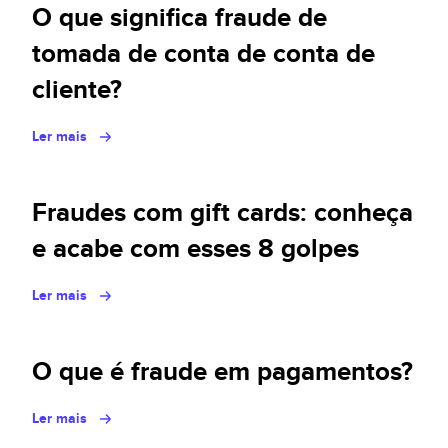
Policy Protect
O que significa fraude de
Eventos
tomada de conta de conta de
Imprensa
cliente?
Ler mais
Fraudes com gift cards: conheça
e acabe com esses 8 golpes
Ler mais
O que é fraude em pagamentos?
Ler mais