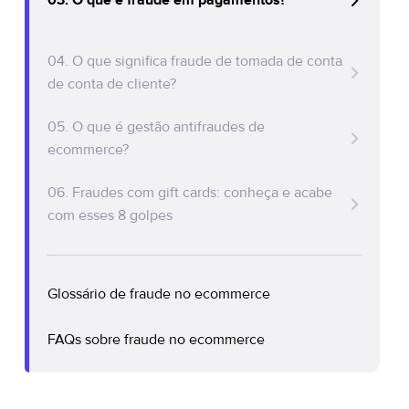
03. O que é fraude em pagamentos?
Policy Protect
Eventos
Tipos de pagamento que uma empresa pode
04. O que significa fraude de tomada de conta
processar
Imprensa
de conta de cliente?
Tipos mais comuns de fraude de pagamento
05. O que é gestão antifraudes de
Como golpistas praticam fraudes em
ecommerce?
pagamentos?
Boas práticas de prevenção a fraudes para
06. Fraudes com gift cards: conheça e acabe
lojas virtuais
com esses 8 golpes
Garanta a segurança da sua empresa
adotando uma solução de prevenção a
fraudes
Glossário de fraude no ecommerce
FAQs sobre fraude no ecommerce