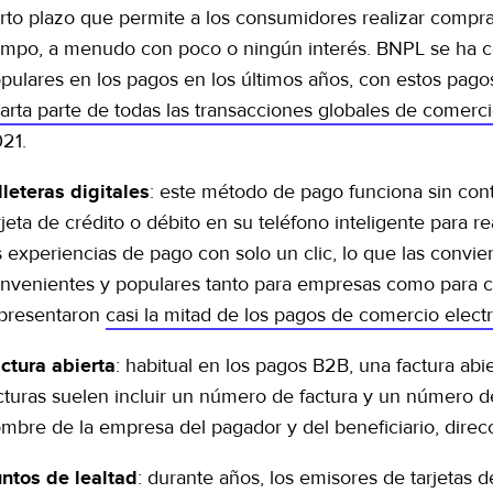
rto plazo que permite a los consumidores realizar compra
empo, a menudo con poco o ningún interés. BNPL se ha c
pulares en los pagos en los últimos años, con estos pag
arta parte de todas las transacciones globales de comerci
21.
: este método de pago funciona sin conta
lleteras digitales
rjeta de crédito o débito en su teléfono inteligente para rea
s experiencias de pago con solo un clic, lo que las conv
nvenientes y populares tanto para empresas como para con
presentaron
casi la mitad de los pagos de comercio elec
: habitual en los pagos B2B, una factura abi
ctura abierta
cturas suelen incluir un número de factura y un número 
mbre de la empresa del pagador y del beneficiario, direcc
: durante años, los emisores de tarjetas 
ntos de lealtad