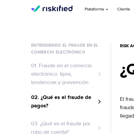
Plataforma
Cliente
ENTENDIENDO EL FRAUDE EN EL
RISK 
COMERCIO ELECTRÓNICO
¿
01. Fraude en el comercio
electrónico: tipos,
tendencias y prevención
02. ¿Qué es el fraude de
El fra
pagos?
fraud
llega
Tipos de pago
03. ¿Qué es el fraude por
Ataques comunes de
robo de cuenta?