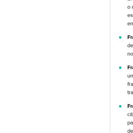
o 
es
en
Fr
de
no
Fr
un
fr
tr
Fr
ci
pa
de