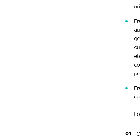
nú
Fr
au
ge
cu
el
co
pe
Fr
ca
Lo
C