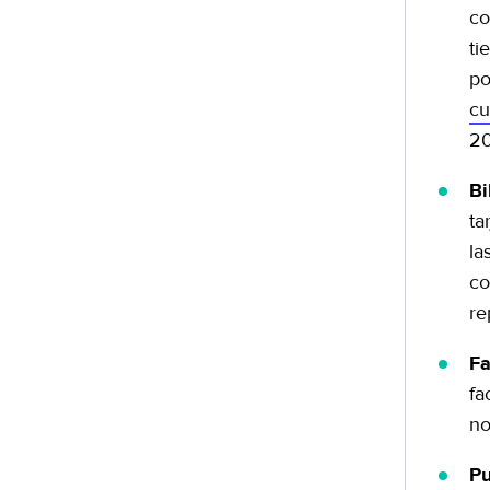
co
ti
po
cu
20
Bi
ta
la
co
re
Fa
fa
no
Pu