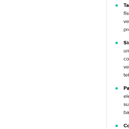
Ta
fí
ve
pr
Si
un
co
ve
te
Pa
el
su
ba
Co