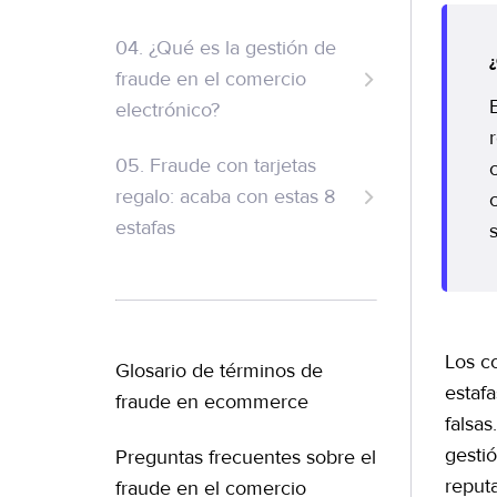
fraude de pago
04. ¿Qué es la gestión de
¿Cómo cometen fraude de
fraude en el comercio
pago los estafadores?
electrónico?
Pasos para la prevención
del fraude para empresas
05. Fraude con tarjetas
regalo: acaba con estas 8
Protege tu negocio con
estafas
una solución de
prevención de fraude
Los c
Glosario de términos de
estaf
fraude en ecommerce
falsa
gestió
Preguntas frecuentes sobre el
reput
fraude en el comercio