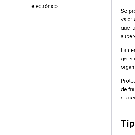
electrónico
Se pro
valor
que l
super
Lamen
ganan
organ
Prote
de fr
comen
Ti