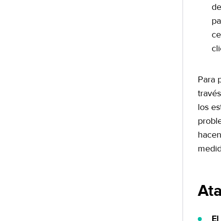
de
pa
ce
cl
Para 
travé
los e
probl
hacen 
medid
At
El