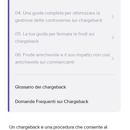
Policy Protect
Parliamo
La procedura di chargeback
Events
04. Una guida completa per ottimizzare la
Tipi e cause di chargeback
gestione delle controversie sui chargeback
Stampa
Che cos’è una controversia di chargeback?
05. La tua guida per fermare le frodi sui
In che modo i chargeback condizionano gli
chargeback
esercenti?
06. Frode amichevole e il suo impatto non così
Strategie di gestione dei chargeback
amichevole sui commercianti
Come la tua azienda può prevenire i
chargeback
Glossario dei chargeback
Domande Frequenti sui Chargeback
Un chargeback è una procedura che consente al