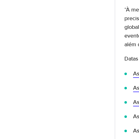
“À me
preci
globa
event
além d
Datas
As
As
As
As
As