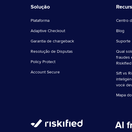
Solução
Recur
Plataforma
Centro d
Adaptive Checkout
Blog
Garantia de chargeback
Suporte
Resolução de Disputas
Qual sol
fraudes 
Policy Protect
Riskified
Account Secure
Sift vs R
inteligê
você de
Mapa do 
AI 