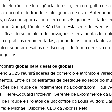
cio eletrônico e inteligência de risco, tem o orgulho de 
ipal encontro de fraude e inteligência de risco. Anterior
s, o Ascend agora acontecerá em seis grandes cidades e
rne, Xangai, Tóquio e São Paulo. Esta série de eventos ex
ecíficas do setor, além de inovações e ferramentas tecno
so e práticas recomendadas, ajudando os comerciantes a
nico, superar desafios de risco, agir de forma decisiva e
negócios.
contro global para desafios globais
end 2025 reunirá líderes de comércio eletrônico e varejo
entos. Entre os palestrantes de destaque ao redor do m
ções de Fraude de Pagamentos na Booking.com; Paul Woo
s; Pierre-Edouard Potdevin, Gerente de E-commerce da Lo
l de Fraude e Projetos de Backoffice da Louis Vuitton; Daj
lfe; e Michael Osborne, CEO da Appriss Retail.