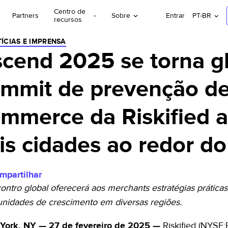
Centro de
Partners
Sobre
Entrar
PT-BR
recursos
ÍCIAS E IMPRENSA
cend 2025 se torna glo
mmit de prevenção de
mmerce da Riskified 
is cidades ao redor d
mpartilhar
ontro global oferecerá aos merchants estratégias práticas
unidades de crescimento em diversas regiões.
Riskified
(NYSE:R
York, NY — 27 de fevereiro de 2025 —