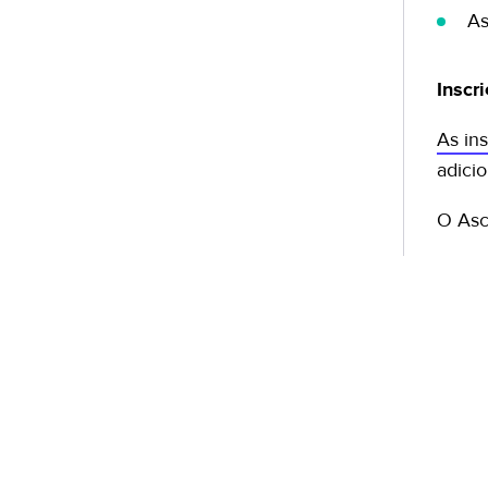
As
Inscr
As in
adici
O Asc