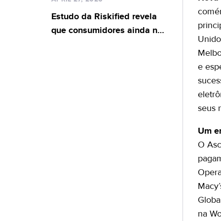
global para proteger
comér
Brasil
viajantes contra fraudes em
Estudo da Riskified revela
princ
passagens aéreas
que consumidores ainda não
Unido
estão prontos para entregar
Melbou
o controle enquanto a IA
e esp
transforma as compras, com
suces
mais da metade temendo
eletrô
fraudes online
seus 
Um en
O Asc
pagam
Opera
Macy’
Globa
na Wo