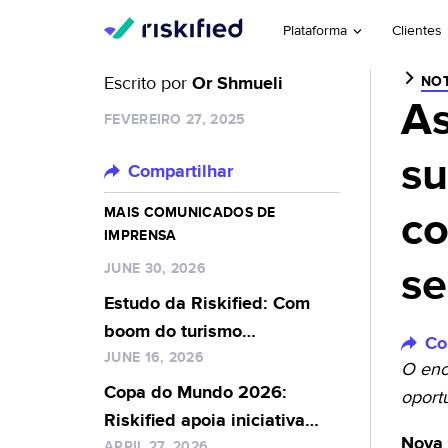
Plataforma
Clientes
Escrito por
Or Shmueli
NOT
As
FEVEREIRO 27, 2025
su
Compartilhar
co
MAIS COMUNICADOS DE
IMPRENSA
se
JUNE 30, 2026
Estudo da Riskified: Com
boom do turismo
Co
impulsionado por IA,
JUNE 16, 2026
O enc
segurança complexa e medo
Copa do Mundo 2026:
oport
de golpes ameaçam
Riskified apoia iniciativa
conversão de merchants no
Nova 
APRIL 27, 2026