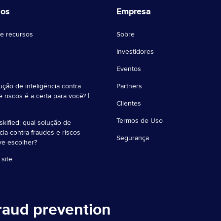
sos
Empresa
e recursos
Sobre
Investidores
Eventos
ução de inteligência contra
Partners
e riscos é a certa para você? |
Clientes
Termos de Uso
iskified: qual solução de
ncia contra fraudes e riscos
Segurança
ve escolher?
site
fraud prevention