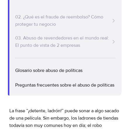
Policy Protect
Eventos
El verdadero costo del fraude de
02. ¿Qué es el fraude de reembolso? Cómo
devoluciones
Prensa
proteger tu negocio
Más allá del costo del producto
03. Abuso de revendedores en el mundo real:
Tipos de fraude en devoluciones
El punto de vista de 2 empresas
Prevención del fraude de devoluciones
Formas de detectar fraude en las
devoluciones
Glosario sobre abuso de políticas
Asóciate con un proveedor de prevención de
Preguntas frecuentes sobre el abuso de políticas
fraudes
La frase “¡detente, ladrón!” puede sonar a algo sacado
de una película. Sin embargo, los ladrones de tiendas
todavía son muy comunes hoy en día; el robo