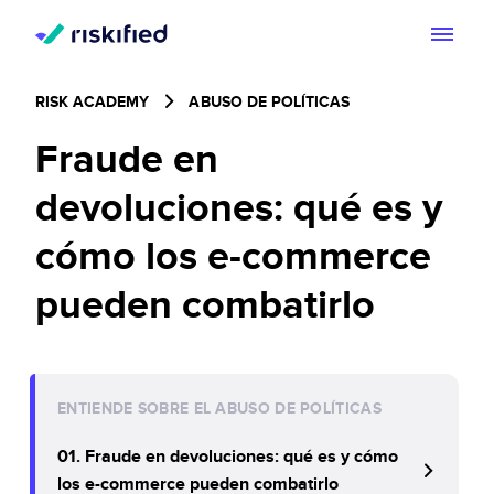
Buscar con IA
RISK ACADEMY
ABUSO DE POLÍTICAS
Plataforma
Fraude en
Cliente
devoluciones: qué es y
Plataforma
Partners
cómo los e-commerce
Adaptive Checkout
Centro de Recursos
pueden combatirlo
Chargeback guarantee
Acerca de
Centro de Recursos
Dispute Resolve
Acerca de
Blog
ENTIENDE SOBRE EL ABUSO DE POLÍTICAS
ES
Account Secure
Inversionistas
01. Fraude en devoluciones: qué es y cómo
los e-commerce pueden combatirlo
Hablemos