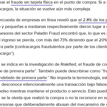
ear el
fraude sin tarjeta física
en el punto de compra. Si a 
acargos, la situación se vuelve aún más compleja.
ncuesta de empresas en línea reveló que
el 2.8% de los 
 y pequeñas a medianas respectivamente dieron lugar a 
sesores del sector Paladin Fraud encontró que, lo que e
l ingreso se pierda, con más del 73% diciendo que el 20
ra parte (contracargos fraudulentos por parte de los clie
cargo”).
se indica en la investigación de Riskified, el fraude d
de de primera parte”. También puede describirse como “f
indebido de primera parte
.” No importa la terminología, es
ta desconoce intencionalmente una transacción bajo falsos 
lso mientras mantiene el producto o servicio. Esto puede o
ta se le olvida que realizó la compra o no la reconoce en
ersonas que deliberadamente abusan del mecanismo de co