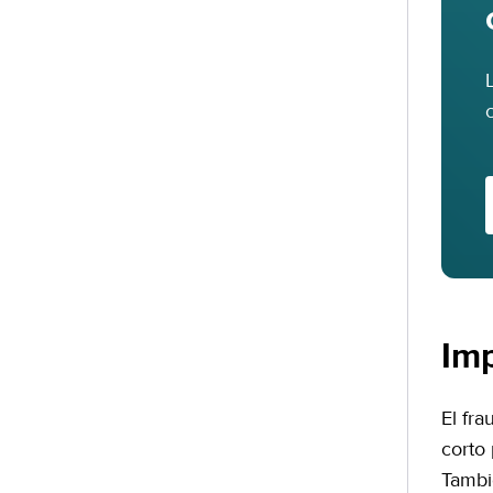
Im
El fr
corto
Tambié