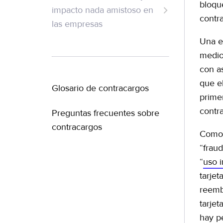
¿Cómo ocurre el fraude
bloqu
impacto nada amistoso en
de contracargos?
contr
las empresas
Impacto en el negocios de
Una e
ecommerce
medio
con a
¿Cómo pueden las
que e
empresas prevenir el
Glosario de contracargos
prime
fraude de contracargos?
contra
Preguntas frecuentes sobre
contracargos
Como 
“frau
“
uso 
tarje
reembo
tarje
hay p