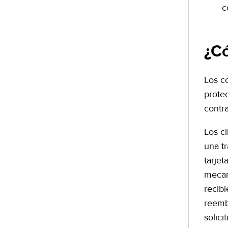
c
¿Có
Los c
prote
contra
Los c
una t
tarje
mecan
recibi
reemb
solici