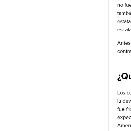
no fue
tambi
estaf
escal
Antes
contr
¿Qu
Los c
la de
fue f
expect
Ameri