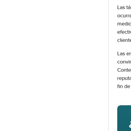
Las t
ocurr
medid
efect
clien
Las e
convi
Conte
reputa
fin de