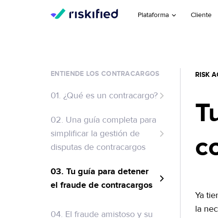
Plataforma
Cliente
ENTIENDE LOS CONTRACARGOS
RISK 
01. ¿Qué es un contracargo?
T
02. Una guía completa para
simplificar la gestión de
c
disputas de contracargos
03. Tu guía para detener
el fraude de contracargos
Ya tie
¿Qué es un contracargo?
la nec
04. El fraude amistoso y su