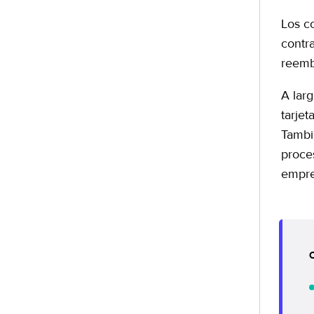
Los c
contr
reemb
A lar
tarje
Tambi
proce
empre