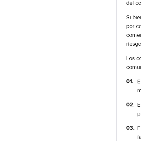
del co
Si bi
por c
comerc
riesg
Los c
comu
E
m
E
p
E
f