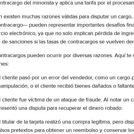
ntracargo del minorista y aplica una tarifa por el procesa
en existen muchas razones válidas para disputar un cargo
ontracargo— pueden representar importantes desafíos fina
io electrónico, ya que no solo implican pérdida de ingreso
o de sanciones si las tasas de contracargos se vuelven de
ontracargos pueden ocurrir por diversas razones. Aquí t
nes:
l cliente pasó por un error del vendedor, como un cargo 
anipulación, o el cliente recibió bienes dañados o faltante
l cliente fue víctima de un ataque de fraude. Al notar un 
resentó una disputa para recuperar el dinero robado.
l titular de la tarjeta realizó una compra legítima, pero di
alsos pretextos para obtener un reembolso y conservar los