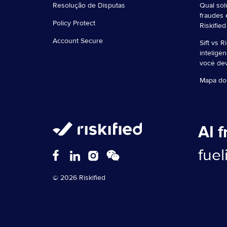
Resolução de Disputas
Qual sol
fraudes 
Policy Protect
Riskified
Account Secure
Sift vs R
inteligê
você de
Mapa do 
AI 
fue
© 2026 Riskified