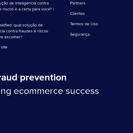
ução de inteligência contra
Partners
e riscos é a certa para você? |
Clientes
Termos de Uso
iskified: qual solução de
ncia contra fraudes e riscos
Segurança
ve escolher?
site
fraud prevention
ling ecommerce success