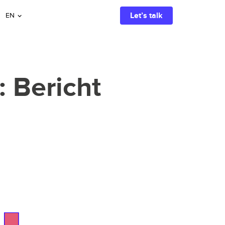
Search with AI
Let’s talk
EN
 Bericht