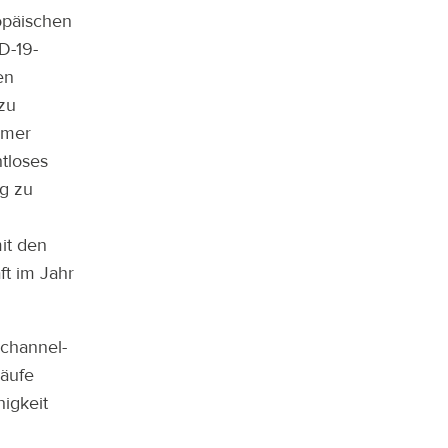
opäischen
D-19-
en
zu
mmer
tloses
g zu
it den
t im Jahr
channel-
käufe
higkeit