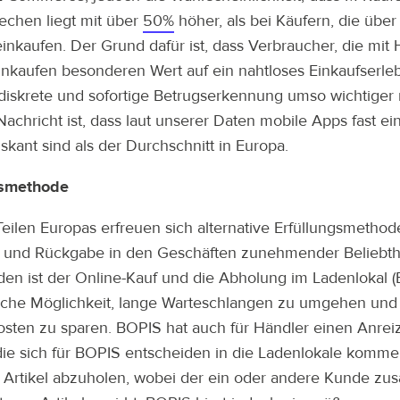
echen liegt mit über
50%
höher, als bei Käufern, die über
inkaufen. Der Grund dafür ist, dass Verbraucher, die mit H
nkaufen besonderen Wert auf ein nahtloses Einkaufserleb
diskrete und sofortige Betrugserkennung umso wichtiger
achricht ist, dass laut unserer Daten mobile Apps fast ein
iskant sind als der Durchschnitt in Europa.
gsmethode
 Teilen Europas erfreuen sich alternative Erfüllungsmethod
und Rückgabe in den Geschäften zunehmender Beliebthe
den ist der Online-Kauf und die Abholung im Ladenlokal 
ache Möglichkeit, lange Warteschlangen zu umgehen und
sten zu sparen. BOPIS hat auch für Händler einen Anreiz
ie sich für BOPIS entscheiden in die Ladenlokale komme
n Artikel abzuholen, wobei der ein oder andere Kunde zusä