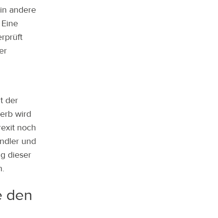
in andere
 Eine
rprüft
er
t der
erb wird
exit noch
ändler und
g dieser
n.
e den