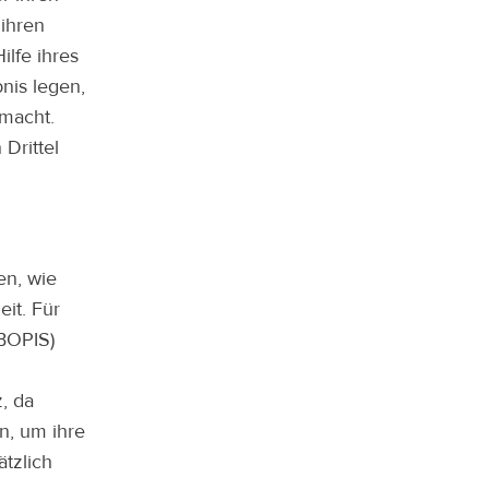
 ihren
ilfe ihres
nis legen,
 macht.
 Drittel
en, wie
it. Für
(BOPIS)
, da
n, um ihre
tzlich