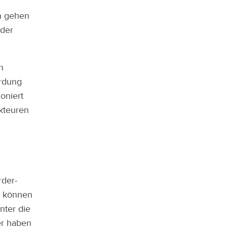
en gehen
nder
n
hrdung
oniert
kteuren
rder-
r können
nter die
er haben