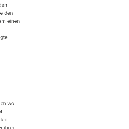
 den
e den
dem einen
gte
ich wo
M-
 den
r ihren