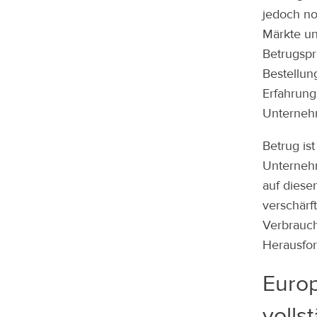
jedoch no
Märkte un
Betrugspr
Bestellun
Erfahrung
Unternehm
Betrug is
Unternehm
auf diese
verschärf
Verbrauch
Herausfor
Euro
volls