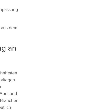
Anpassung
e aus dem
ng an
ohnheiten
rliegen.
h
April und
-Branchen
utlich