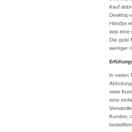
Kauf abbr
Desktop e
Handys ei
was eine 
Die gute N
weniger r
Erfüllun
In vielen
Abholung 
viele Kun
eine einf
Versandko
Kunden, d
bestellte