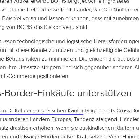
teren Artikel erwirbt. BOPIS birgt jedoch ein größeres
siko, da die Lieferadresse fehlt. Länder, wie Großbritanni
 Beispiel voran und lassen erkennen, dass mit zunehme
ng von BOPIS das Risikoniveau sinkt.
üssen technologische und logistische Herausforderunge
 um all diese Kanäle zu nutzen und gleichzeitig die Gefä
e Betrugsrisiken zu minimieren. Diejenigen, die gut positi
en ihre Umsätze steigern und sich gegenüber anderen A
h E-Commerce positionieren.
-Border-Einkäufe unterstützen
ein Drittel der europäischen Käufer
tätigt bereits Cross-Bo
aus anderen Ländern Europas, Tendenz steigend. Händle
atz drastisch erhöhen, wenn sie ausländischen Käufern u
fen und etwaige Hürden außer Kraft setzen. Viele Händl