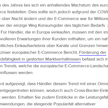
 des Jahres lies sich ein anhaltendes Wachstum des eur
e feststellen. Dies sollte sich jedoch aufgrund der COVI
über Nacht ändern und der E-Commerce war für Million
er der einzige Weg Konsumgüter des täglichen Bedarfs 
. Für Händler, die in Europa verkaufen, müssen mit den i
volleren Erwartungen ihrer Kunden mithalten, um ein nah
itliches Einkaufserlebnis über Kanäle und Grenzen hinwe
Unser europäischer E-Commerce Bericht,
Förderung der
dsfähigkeit in gestörten Marktverhältnissen
befasst sich m
en Trends, welche die europäische E-Commerce-Landschaf
influssen werden.
d aufgezeigt, dass Händler diesem Trend mit einer Omni
 entgegentreten können, wodurch auch Cross-Border-Ein
t werden. Erhalten Sie zudem Einblicke in die Leistungsfä
nwendungen, die steigende Popularität alternativer