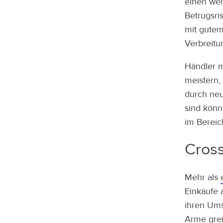
einen wei
Betrugsri
mit gutem
Verbreitu
Händler m
meistern,
durch neu
sind könn
im Bereic
Cross
Mehr als
Einkäufe 
ihren Ums
Arme grei