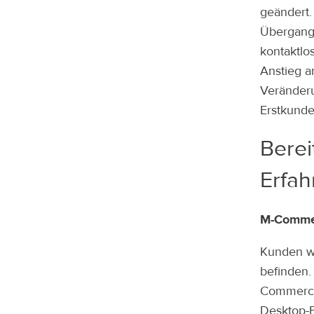
geändert.
Übergang
kontaktlo
Anstieg a
Veränder
Erstkunde
Berei
Erfah
M-Comme
Kunden wo
befinden.
Commerce 
Desktop-E