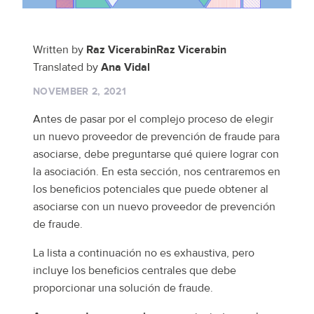
Policy Protect
Security Portal
Investors
Support
Let’s talk
Website Privacy Notice
Events
Written by
Raz VicerabinRaz Vicerabin
Translated by
Ana Vidal
CA Privacy Rights
Press
NOVEMBER 2, 2021
EU Cookie Notice
Antes de pasar por el complejo proceso de elegir
un nuevo proveedor de prevención de fraude para
asociarse, debe preguntarse qué quiere lograr con
Your Privacy Choices
la asociación. En esta sección, nos centraremos en
los beneficios potenciales que puede obtener al
asociarse con un nuevo proveedor de prevención
de fraude.
La lista a continuación no es exhaustiva, pero
incluye los beneficios centrales que debe
proporcionar una solución de fraude.